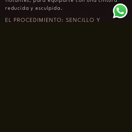
flotantes, para equiparte con una cintura
reducida y esculpida.
EL PROCEDIMIENTO: SENCILLO Y
SEGURO
Nuestro equipo de expertos realiza este
procedimiento en un lapso de 2 a 3 horas,
brindando resultados seguros y notables.
Bajo anestesia general, realizamos una
pequeña incisión en la espalda del paciente,
accediendo a las costillas flotantes (pares 11
y 12). Nuestro cirujano experimentado
separa delicadamente las costillas de la
columna y sella las incisiones con suturas.